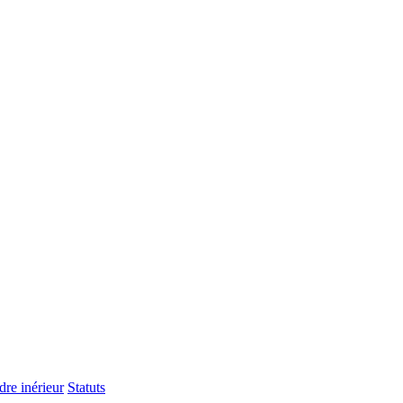
re inérieur
Statuts