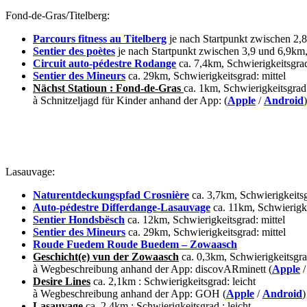
Fond-de-Gras/Titelberg:
Parcours fitness au Titelberg
je nach Startpunkt zwischen 2,
Sentier
des poètes
je nach Startpunkt zwischen 3,9 und 6,9km, 
Circuit auto-pédestre Rodange
ca. 7,4km, Schwierigkeitsgrad
Sentier des Mineurs
ca. 29km, Schwierigkeitsgrad: mittel
Nächst Statioun : Fond-de-Gras
ca. 1km, Schwierigkeitsgrad:
à Schnitzeljagd für Kinder anhand der App: (
Apple
/
Android
)
Lasauvage:
Naturentdeckungspfad Crosnière
ca. 3,7km, Schwierigkeitsg
Auto-pédestre Differdange-Lasauvage
ca. 11km, Schwierigke
Sentier Hondsbësch
ca. 12km, Schwierigkeitsgrad: mittel
Sentier des Mineurs
ca. 29km, Schwierigkeitsgrad: mittel
Roude Fuedem Roude Buedem – Zowaasch
Geschicht(e) vun der Zowaasch
ca. 0,3km, Schwierigkeitsgrad
à Wegbeschreibung anhand der App: discovARminett (
Apple
Desire Lines
ca. 2,1km : Schwierigkeitsgrad: leicht
à Wegbeschreibung anhand der App: GOH (
Apple
/
Android
)
Lasauvage
ca. 2,4km : Schwierigkeitsgrad : leicht