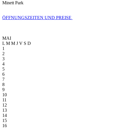
Minett Park
ÖFFNUNGSZEITEN UND PREISE
MAI
L
M
M
J
V
S
D
1
2
3
4
5
6
7
8
9
10
11
12
13
14
15
16