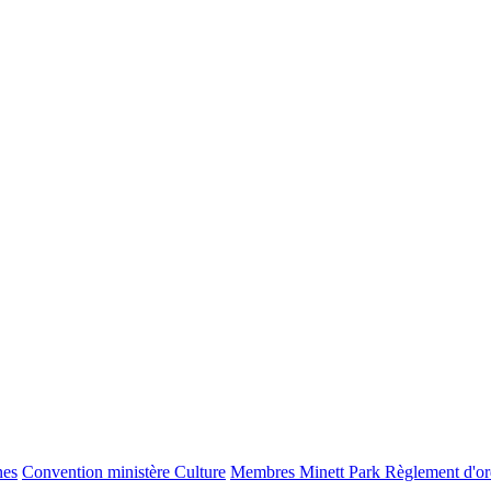
nes
Convention ministère Culture
Membres Minett Park
Règlement d'ord