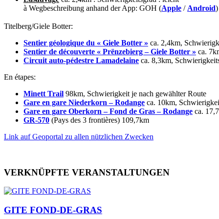
à Wegbeschreibung anhand der App: GOH (
Apple
/
Android
)
Titelberg/Giele Botter:
Sentier géologique du « Giele Botter »
ca. 2,4km, Schwierigke
Sentier de découverte « Prënzebierg – Giele Botter »
ca. 7k
Circuit auto-pédestre Lamadelaine
ca. 8,3km, Schwierigkeitsg
En étapes:
Minett Trail
98km, Schwierigkeit je nach gewählter Route
Gare en gare Niederkorn – Rodange
ca. 10km, Schwierigkeit
Gare en gare Oberkorn – Fond de Gras – Rodange
ca. 17,7
GR-570
(Pays des 3 frontières) 109,7km
Link auf Geoportal zu allen nützlichen Zwecken
VERKNÜPFTE VERANSTALTUNGEN
GITE FOND-DE-GRAS