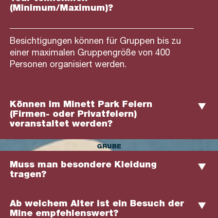
(Minimum/Maximum)?
Besichtigungen können für Gruppen bis zu
einer maximalen Gruppengröße von 400
Personen organisiert werden.
Können im Minett Park Feiern
(Firmen- oder Privatfeiern)
veranstaltet werden?
Wir können keine privaten Feiern organisieren,
Firmenfeiern sind jedoch möglich.
GRUBE
Kontaktieren Sie uns, um einen
Muss man besondere Kleidung
Kostenvoranschlag zu erhalten (Anmietung
tragen?
von Gebäuden, Zugfahrten, Führungen...).
Es ist sehr empfehlenswert, sich zu
bedecken, da die Temperatur in der Mine das
Ab welchem Alter ist ein Besuch der
ganze Jahr über zwischen 10-12 °C liegt. Es
Mine empfehlenswert?