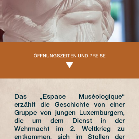
ÖFFNUNGSZEITEN UND PREISE
Das „Espace Muséologique“
MAI
J
erzählt die Geschichte von einer
Gruppe von jungen Luxemburgern,
L
M
M
J
V
S
D
L
die um dem Dienst in der
Wehrmacht im 2. Weltkrieg zu
1
2
3
1
entkommen, sich im Stollen der