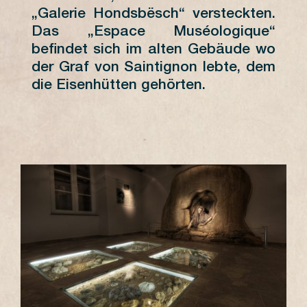
4
5
6
7
8
9
10
8
„Galerie Hondsbësch“ versteckten.
Das „Espace Muséologique“
11
12
13
14
15
16
17
15
befindet sich im alten Gebäude wo
18
19
20
21
22
23
24
22
der Graf von Saintignon lebte, dem
die Eisenhütten gehörten.
25
26
27
28
29
30
31
29
DIMANCHES
14h -
PRINTEMPS
18h
AUTOMNE
DIMANCHES
14h -
ÉTÉ
18h
PREISE
Kostenlos