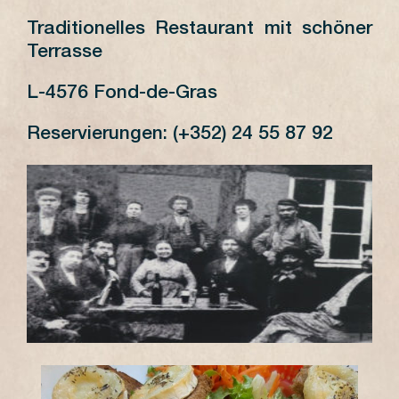
SAMEDI
11h -
Traditionelles Restaurant mit schöner
23h
Terrasse
DIMANCHE
11h -
23h
L-4576 Fond-de-Gras
Reservierungen: (+352) 24 55 87 92