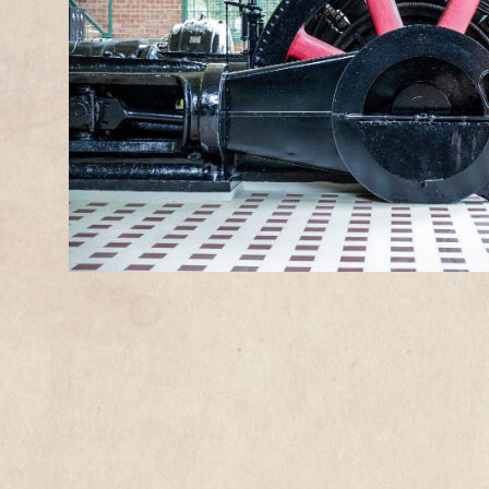
1
2
3
4
5
6
7
8
9
10
11
12
13
14
15
16
17
18
19
20
21
22
23
24
25
26
27
28
29
30
31
DIMANCHES PRINTEMPS AUTOMNE
DIMANCHES ÉTÉ
SAMEDIS ÉTÉ
JEUDIS ÉTÉ
PREISE
Kostenlos