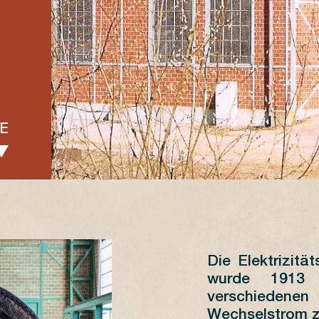
E
Die Elektrizitä
JUIN
wurde 1913 
verschiedenen
L
M
M
J
V
S
D
Wechselstrom z