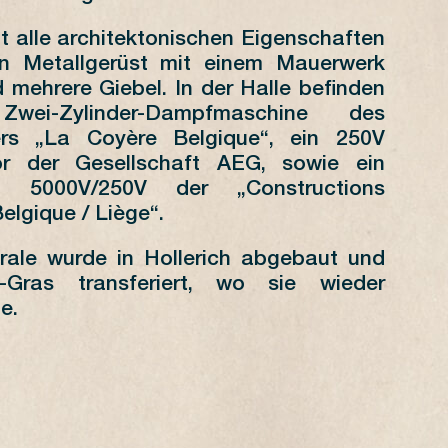
1
2
3
4
5
zt alle architektonischen Eigenschaften
6
7
8
9
10
11
12
in Metallgerüst mit einem Mauerwerk
13
14
15
16
17
18
19
 mehrere Giebel. In der Halle befinden
20
21
22
23
24
25
26
wei-Zylinder-Dampfmaschine des
27
28
29
30
31
rs „La Coyère Belgique“, ein 250V
tor der Gesellschaft AEG, sowie ein
 5000V/250V der „Constructions
elgique / Liège“.
trale wurde in Hollerich abgebaut und
Gras transferiert, wo sie wieder
e.