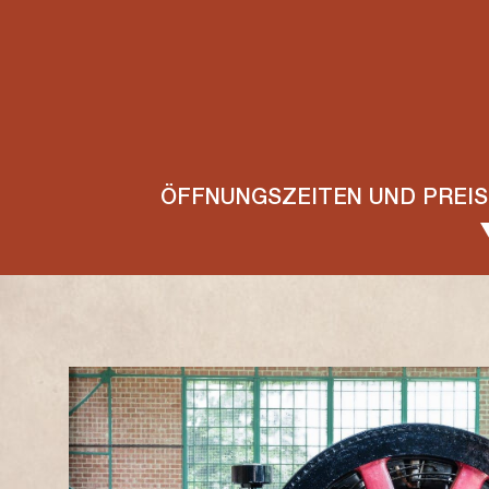
ÖFFNUNGSZEITEN UND PREIS
MAI
L
M
M
J
V
S
D