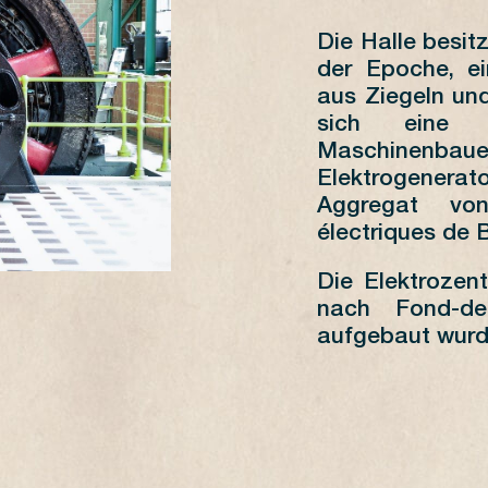
1
2
3
4
5
6
7
Die Halle besit
8
9
10
11
12
13
14
der Epoche, e
15
16
17
18
19
20
21
aus Ziegeln und
22
23
24
25
26
27
28
sich eine Z
29
30
Maschinenbaue
Elektrogenera
Aggregat von
électriques de B
14h - 18h
14h - 18h
Die Elektrozen
14h - 18h
nach Fond-de-
aufgebaut wurd
11h - 12h30 et 13h - 18h