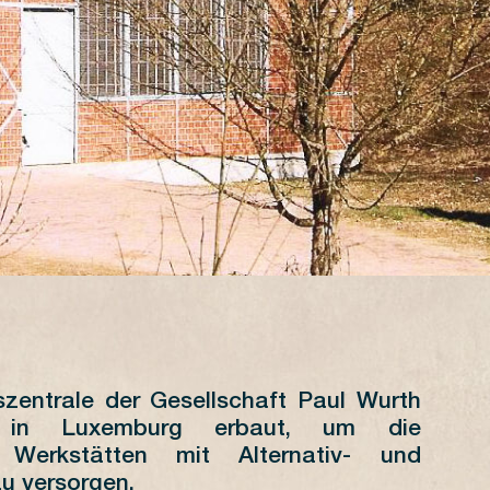
tszentrale der Gesellschaft Paul Wurth
JUILLET
in Luxemburg erbaut, um die
 Werkstätten mit Alternativ- und
L
M
M
J
V
S
D
u versorgen.