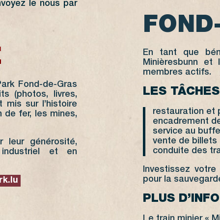
voyez le nous par
FOND
E
En tant que béné
Minièresbunn et 
membres actifs.
 Park Fond-de-Gras
LES TÂCHES
s (photos, livres,
 mis sur l’histoire
restauration et 
de fer, les mines,
encadrement des
service au buffe
vente de billets
 leur générosité,
conduite des tra
industriel et en
Investissez votre
pour la sauvegarde 
k.lu
PLUS D’INF
Le train minier « M