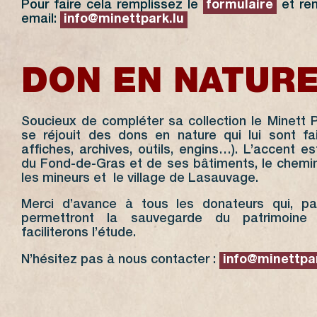
Pour faire cela remplissez le
formulaire
et ren
email:
info@minettpark.lu
DON EN NATUR
Soucieux de compléter sa collection le Minett
se réjouit des dons en nature qui lui sont fait
affiches, archives, outils, engins…). L’accent est
du Fond-de-Gras et de ses bâtiments, le chemin 
les mineurs et le village de Lasauvage.
Merci d’avance à tous les donateurs qui, par
permettront la sauvegarde du patrimoine 
faciliterons l’étude.
N’hésitez pas à nous contacter :
info@minettpar