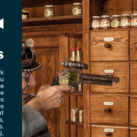
S
rk
du
de
le
es
es
nt
s
,
s,
),