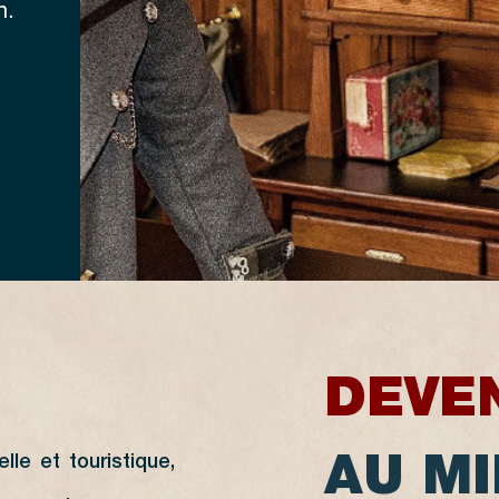
n
.
DEVE
le et touristique,
AU MI