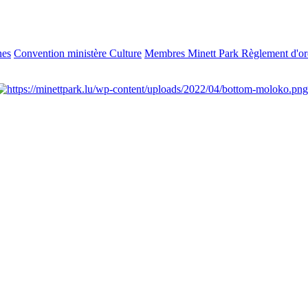
nes
Convention ministère Culture
Membres Minett Park
Règlement d'ord