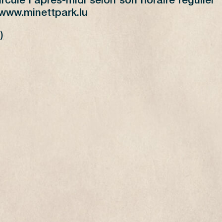
rcule l’après-midi selon son horaire régulier
 www.minettpark.lu
)