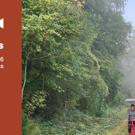
s
26
as