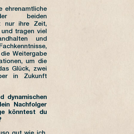
ie ehrenamtliche
der beiden
 nur ihre Zeit,
und tragen viel
tandhalten und
chkenntnisse,
 die Weitergabe
ationen, um die
 das Glück, zwei
er in Zukunft
nd dynamischen
ein Nachfolger
ge könntest du
n?
so gut wie ich,