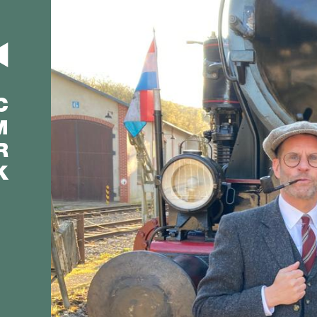
C
M
R
K