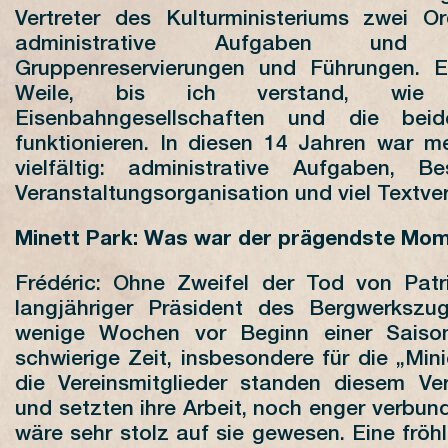
Vertreter des Kulturministeriums zwei Or
administrative Aufgaben und
Gruppenreservierungen und Führungen. E
Weile, bis ich verstand, wie
Eisenbahngesellschaften und die bei
funktionieren. In diesen 14 Jahren war me
vielfältig: administrative Aufgaben, B
Veranstaltungsorganisation und viel Textv
Minett Park: Was war der prägendste Mo
Frédéric: Ohne Zweifel der Tod von Patri
langjähriger Präsident des Bergwerkszu
wenige Wochen vor Beginn einer Saiso
schwierige Zeit, insbesondere für die „Min
die Vereinsmitglieder standen diesem Ve
und setzten ihre Arbeit, noch enger verbunde
wäre sehr stolz auf sie gewesen. Eine fröhl