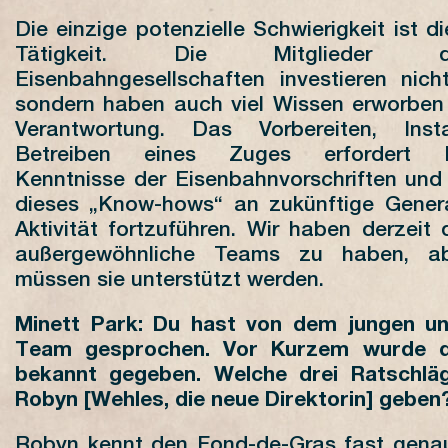
Die einzige potenzielle Schwierigkeit ist d
Tätigkeit. Die Mitglieder 
Eisenbahngesellschaften investieren nicht
sondern haben auch viel Wissen erworben 
Verantwortung. Das Vorbereiten, Ins
Betreiben eines Zuges erfordert Fa
Kenntnisse der Eisenbahnvorschriften und
dieses „Know-hows“ an zukünftige Gener
Aktivität fortzuführen. Wir haben derzeit
außergewöhnliche Teams zu haben, ab
müssen sie unterstützt werden.
Minett Park: Du hast von dem jungen u
Team gesprochen. Vor Kurzem wurde d
bekannt gegeben. Welche drei Ratschlä
Robyn [Wehles, die neue Direktorin] gebe
Robyn kennt den Fond-de-Gras fast genau