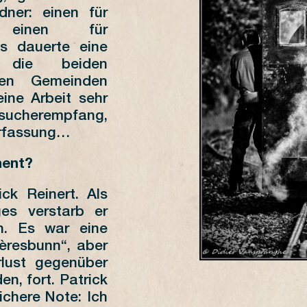
dner: einen für
 einen für
s dauerte eine
 die beiden
den Gemeinden
ine Arbeit sehr
esucherempfang,
erfassung…
ment?
ck Reinert. Als
ges verstarb er
n. Es war eine
ièresbunn“, aber
rlust gegenüber
n, fort. Patrick
ichere Note: Ich