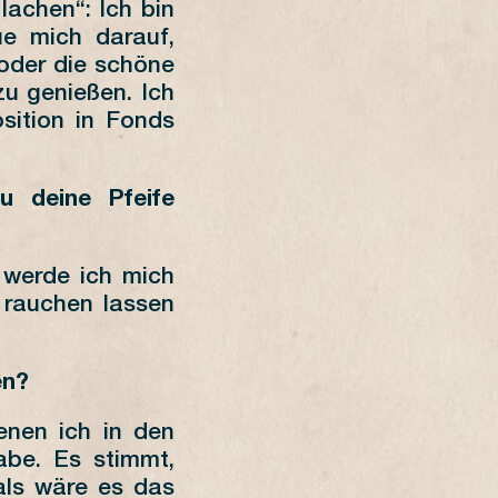
achen“: Ich bin
eue mich darauf,
oder die schöne
zu genießen. Ich
sition in Fonds
u deine Pfeife
t werde ich mich
 rauchen lassen
en?
enen ich in den
abe. Es stimmt,
 als wäre es das