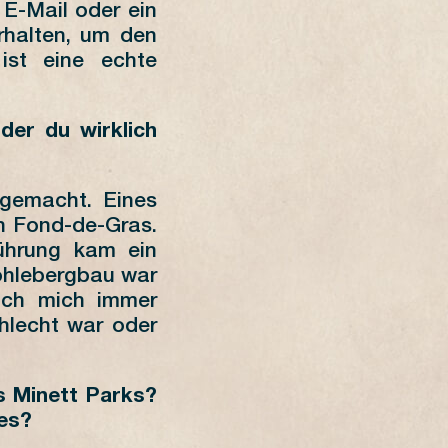
E-Mail oder ein
rhalten, um den
 ist eine echte
der du wirklich
 gemacht. Eines
n Fond-de-Gras.
Führung kam ein
ohlebergbau war
 ich mich immer
hlecht war oder
s Minett Parks?
es?