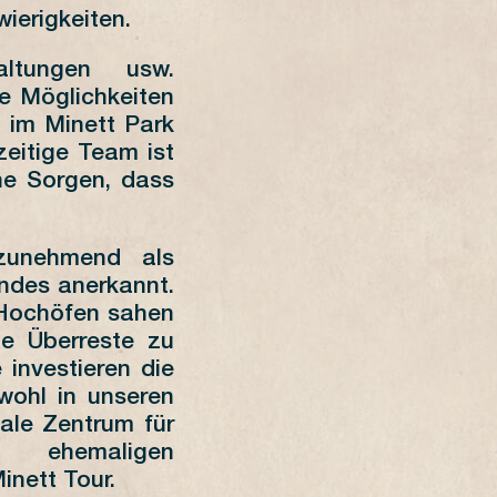
ierigkeiten.
altungen usw.
le Möglichkeiten
t im Minett Park
zeitige Team ist
ne Sorgen, dass
 zunehmend als
andes anerkannt.
 Hochöfen sahen
le Überreste zu
investieren die
owohl in unseren
nale Zentrum für
 ehemaligen
inett Tour.