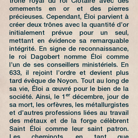
trône royal du roi Clotaire avec des
ornements en or et des pierres
précieuses. Cependant, Éloi parvient à
créer deux trônes avec la quantité d’or
initialement prévue pour un seul,
mettant en évidence sa remarquable
intégrité. En signe de reconnaissance,
le roi Dagobert nomme Éloi comme
l’un de ses conseillers ministériels. En
633, il rejoint l’ordre et devient plus
tard évêque de Noyon. Tout au long de
sa vie, Éloi a œuvré pour le bien de la
er
société. Ainsi, le 1
décembre, jour de
sa mort, les orfèvres, les métallurgistes
et d’autres professions liées au travail
des métaux et de la forge célèbrent
Saint Éloi comme leur saint patron.
Les cheminots, en tant que